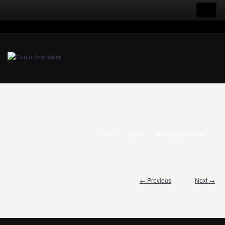
Home
Home
accouting-finance
← Previous
Next →